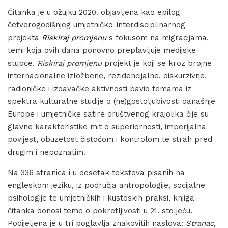
Čitanka je u ožujku 2020. objavljena kao epilog
četverogodišnjeg umjetničko-interdisciplinarnog
projekta
Riskiraj promjenu
s fokusom na migracijama,
temi koja ovih dana ponovno preplavljuje medijske
stupce.
Riskiraj promjenu
projekt je koji se kroz brojne
internacionalne izložbene, rezidencijalne, diskurzivne,
radioničke i izdavačke aktivnosti bavio temama iz
spektra kulturalne studije o (ne)gostoljubivosti današnje
Europe i umjetničke satire društvenog krajolika čije su
glavne karakteristike mit o superiornosti, imperijalna
povijest, obuzetost čistoćom i kontrolom te strah pred
drugim i nepoznatim.
Na 336 stranica i u desetak tekstova pisanih na
engleskom jeziku, iz područja antropologije, socijalne
psihologije te umjetničkih i kustoskih praksi, knjiga-
čitanka donosi teme o pokretljivosti u 21. stoljeću.
Podijeljena je u tri poglavlja znakovitih naslova:
Stranac,