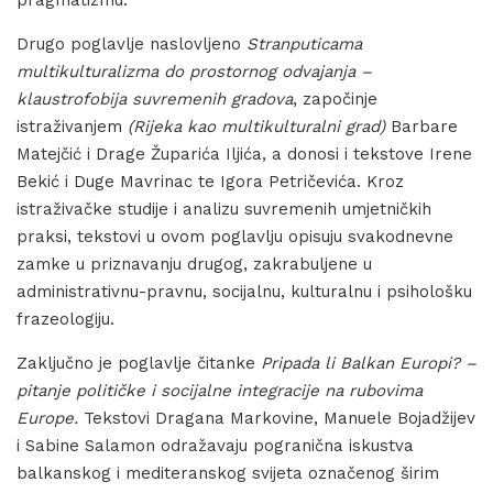
pragmatizmu.
Drugo poglavlje naslovljeno
Stranputicama
multikulturalizma do prostornog odvajanja –
klaustrofobija suvremenih gradova
, započinje
istraživanjem
(Rijeka kao multikulturalni grad)
Barbare
Matejčić i Drage Župarića Iljića, a donosi i tekstove Irene
Bekić i Duge Mavrinac te Igora Petričevića. Kroz
istraživačke studije i analizu suvremenih umjetničkih
praksi, tekstovi u ovom poglavlju opisuju svakodnevne
zamke u priznavanju drugog, zakrabuljene u
administrativnu-pravnu, socijalnu, kulturalnu i psihološku
frazeologiju.
Zaključno je poglavlje čitanke
Pripada li Balkan Europi? –
pitanje političke i socijalne integracije na rubovima
Europe.
Tekstovi Dragana Markovine, Manuele Bojadžijev
i Sabine Salamon odražavaju pogranična iskustva
balkanskog i mediteranskog svijeta označenog širim