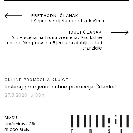
PRETHODNI ČLANAK
I šepuri se pijetao pred kokošima
IDUĆI ČLANAK
Art – scena na fronti vremena: Radikalne
umjetničke prakse u Rijeci u razdoblju rata i
tranzicije
ONLINE PROMOCIJA KNJIGE
Riskiraj promjenu: online promocija Čitanke!
27.3.2020. u 00h
MMSU
Krešimirova 26c
51 000 Rijeka