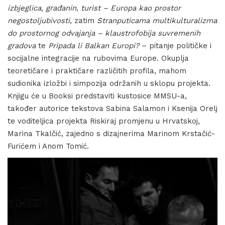
izbjeglica, građanin, turist – Europa kao prostor
negostoljubivosti
, zatim
Stranputicama multikulturalizma
do prostornog odvajanja – klaustrofobija suvremenih
gradova
te
Pripada li Balkan Europi?
– pitanje političke i
socijalne integracije na rubovima Europe. Okuplja
teoretičare i praktičare različitih profila, mahom
sudionika izložbi i simpozija održanih u sklopu projekta.
Knjigu će u Booksi predstaviti kustosice MMSU-a,
također autorice tekstova Sabina Salamon i Ksenija Orelj
te voditeljica projekta Riskiraj promjenu u Hrvatskoj,
Marina Tkalčić, zajedno s dizajnerima Marinom Krstačić-
Furićem i Anom Tomić.