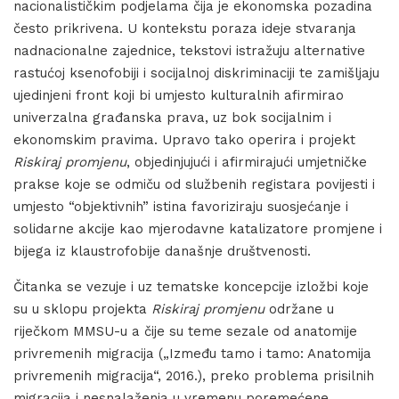
nacionalističkim podjelama čija je ekonomska pozadina
često prikrivena. U kontekstu poraza ideje stvaranja
nadnacionalne zajednice, tekstovi istražuju alternative
rastućoj ksenofobiji i socijalnoj diskriminaciji te zamišljaju
ujedinjeni front koji bi umjesto kulturalnih afirmirao
univerzalna građanska prava, uz bok socijalnim i
ekonomskim pravima. Upravo tako operira i projekt
Riskiraj promjenu
, objedinjujući i afirmirajući umjetničke
prakse koje se odmiču od službenih registara povijesti i
umjesto “objektivnih” istina favoriziraju suosjećanje i
solidarne akcije kao mjerodavne katalizatore promjene i
bijega iz klaustrofobije današnje društvenosti.
Čitanka se vezuje i uz tematske koncepcije izložbi koje
su u sklopu projekta
Riskiraj promjenu
održane u
riječkom MMSU-u a čije su teme sezale od anatomije
privremenih migracija („Između tamo i tamo: Anatomija
privremenih migracija“, 2016.), preko problema prisilnih
migracija i nesnalaženja u vremenu poremećene