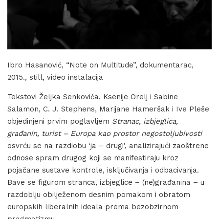
Ibro Hasanović, “Note on Multitude”, dokumentarac,
2015., still, video instalacija
Tekstovi Željka Senkovića, Ksenije Orelj i Sabine
Salamon, C. J. Stephens, Marijane Hameršak i Ive Pleše
objedinjeni prvim poglavljem
Stranac, izbjeglica,
građanin, turist – Europa kao prostor negostoljubivosti
osvrću se na razdiobu ‘ja – drugi’, analizirajući zaoštrene
odnose spram drugog koji se manifestiraju kroz
pojačane sustave kontrole, isključivanja i odbacivanja.
Bave se figurom stranca, izbjeglice – (ne)građanina – u
razdoblju obilježenom desnim pomakom i obratom
europskih liberalnih ideala prema bezobzirnom