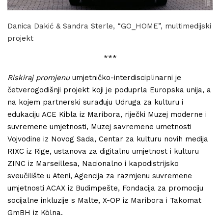
Danica Dakić & Sandra Sterle, “GO_HOME”, multimedijski
projekt
***
Riskiraj promjenu
umjetničko-interdisciplinarni je
četverogodišnji projekt koji je poduprla Europska unija, a
na kojem partnerski surađuju Udruga za kulturu i
edukaciju ACE Kibla iz Maribora, riječki Muzej moderne i
suvremene umjetnosti, Muzej savremene umetnosti
Vojvodine iz Novog Sada, Centar za kulturu novih medija
RIXC iz Rige, ustanova za digitalnu umjetnost i kulturu
ZINC iz Marseillesa, Nacionalno i kapodistrijsko
sveučilište u Ateni, Agencija za razmjenu suvremene
umjetnosti ACAX iz Budimpešte, Fondacija za promociju
socijalne inkluzije s Malte, X-OP iz Maribora i Takomat
GmBH iz Kölna.