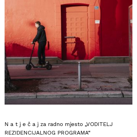
N a t j e č a j za radno mjesto „VODITELJ
REZIDENCIJALNOG PROGRAMA“