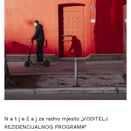
N a t j e č a j za radno mjesto „VODITELJ
REZIDENCIJALNOG PROGRAMA“