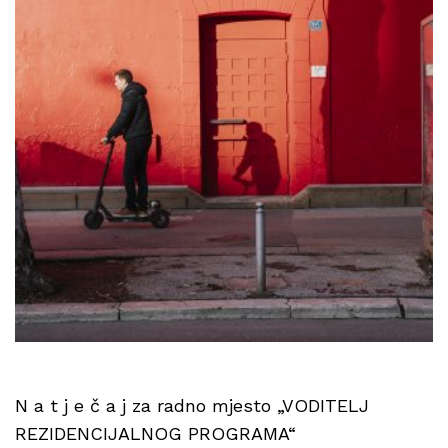
N a t j e č a j za radno mjesto „VODITELJ
REZIDENCIJALNOG PROGRAMA“