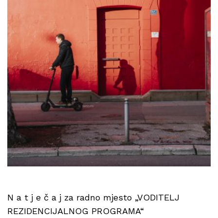
N a t j e č a j za radno mjesto „VODITELJ
REZIDENCIJALNOG PROGRAMA“