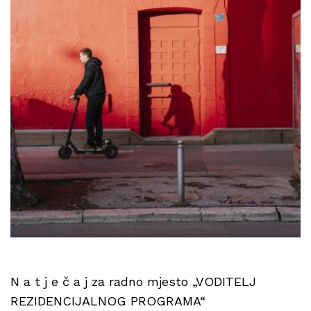
N a t j e č a j za radno mjesto „VODITELJ
REZIDENCIJALNOG PROGRAMA“