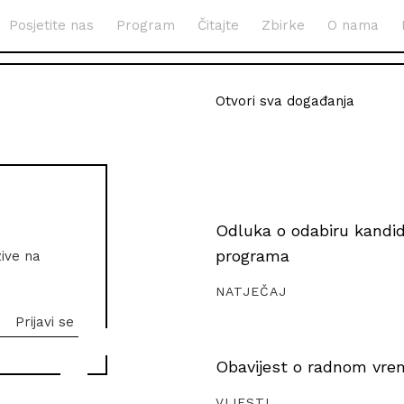
Posjetite nas
Program
Čitajte
Zbirke
O nama
Otvori sva događanja
Odluka o odabiru kandida
programa
zive na
NATJEČAJ
Obavijest o radnom vrem
VIJESTI