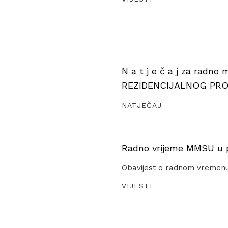
N a t j e č a j za radno
REZIDENCIJALNOG PR
NATJEČAJ
Radno vrijeme MMSU u pe
Obavijest o radnom vremen
VIJESTI