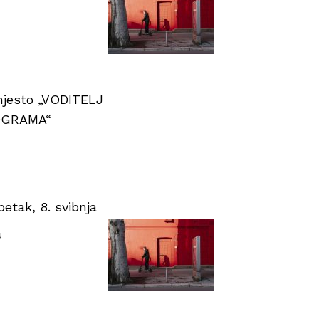
 mjesto „VODITELJ
OGRAMA“
tak, 8. svibnja
u