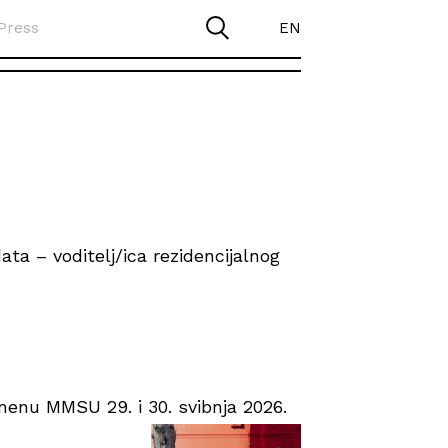
Press
EN
ta – voditelj/ica rezidencijalnog
enu MMSU 29. i 30. svibnja 2026.