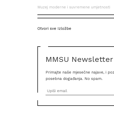
Muzej moderne i suvremene umjetnosti
Otvori sve Izložbe
MMSU Newsletter
Primajte naše mjesečne najave, i po
posebna događanja. No spam.