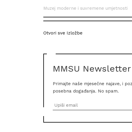
Muzej moderne i suvremene umjetnosti
Otvori sve Izložbe
MMSU Newsletter
Primajte naše mjesečne najave, i po
posebna događanja. No spam.