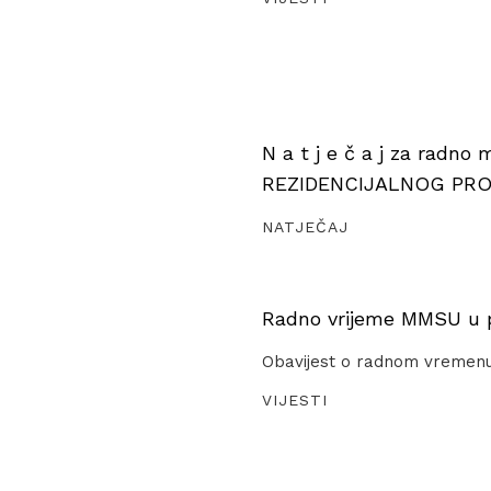
N a t j e č a j za radno
REZIDENCIJALNOG PR
NATJEČAJ
Radno vrijeme MMSU u pe
Obavijest o radnom vremen
VIJESTI