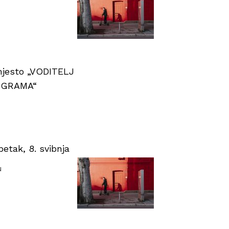
 mjesto „VODITELJ
OGRAMA“
tak, 8. svibnja
u