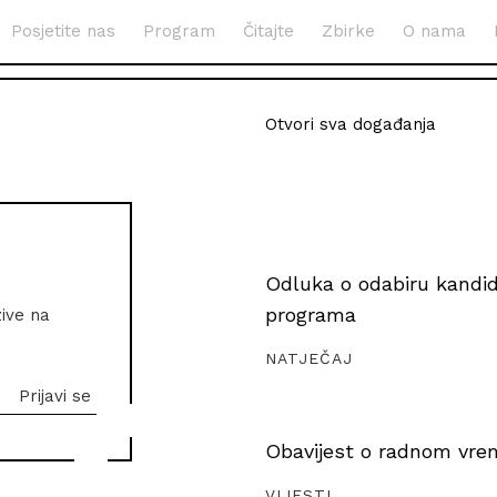
Posjetite nas
Program
Čitajte
Zbirke
O nama
Otvori sva događanja
Odluka o odabiru kandida
programa
zive na
NATJEČAJ
Obavijest o radnom vrem
VIJESTI