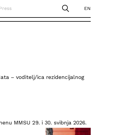
Press
EN
ta – voditelj/ica rezidencijalnog
enu MMSU 29. i 30. svibnja 2026.