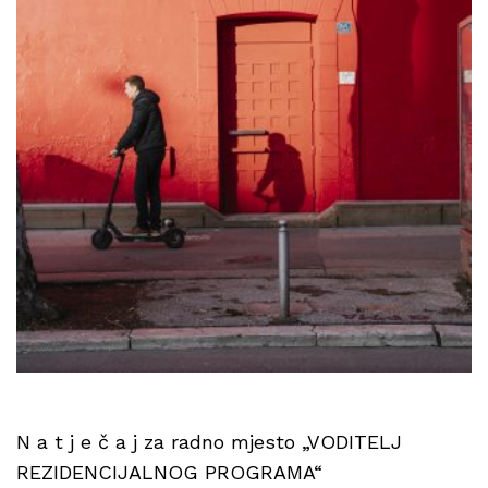
N a t j e č a j za radno mjesto „VODITELJ
REZIDENCIJALNOG PROGRAMA“