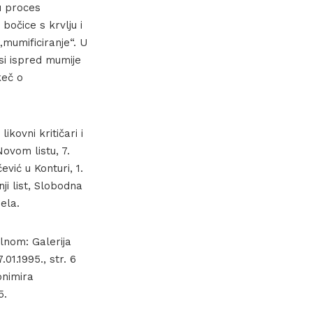
u proces
bočice s krvlju i
„mumificiranje“. U
si ispred mumije
keč o
kovni kritičari i
ovom listu, 7.
ević u Konturi, 1.
ji list, Slobodna
ela.
lnom: Galerija
01.1995., str. 6
onimira
5.