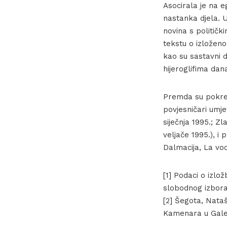
Asocirala je na 
nastanka djela. U
novina s političk
tekstu o izloženo
kao su sastavni d
hijeroglifima dana
Premda su pokreta
povjesničari umje
siječnja 1995.; Zl
veljače 1995.), i
Dalmacija, La voc
[1] Podaci o izlo
slobodnog izbora i
[2] Šegota, Nataš
Kamenara u Galeri