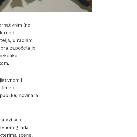
ernativnim (ne
erne i
telja, u radnim
bora započela je
nekoliko
ikom.
jativnom i
 time i
 publike, novinara
nalazi se u
glavnom građa
akterima scene,