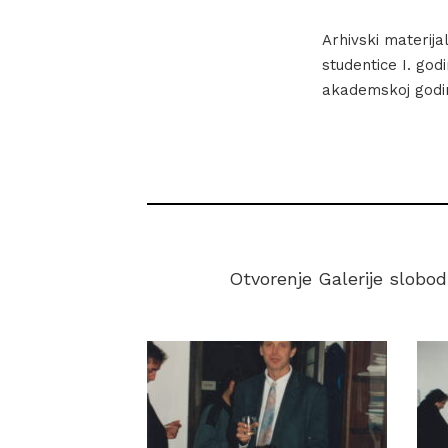
Arhivski materij
studentice I. god
akademskoj godin
Otvorenje Galerije slobod