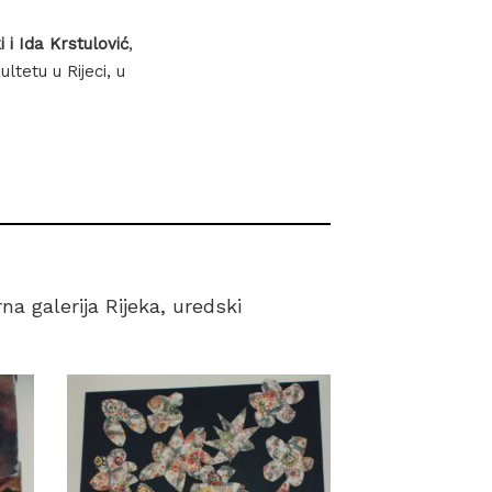
i i Ida Krstulović
,
ltetu u Rijeci, u
a galerija Rijeka, uredski