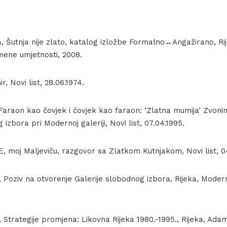
, Šutnja nije zlato, katalog izložbe Formalno↔Angažirano, Ri
ene umjetnosti, 2008.
, Novi list, 28.06.1974.
Faraon kao čovjek i čovjek kao faraon: ‘Zlatna mumija’ Zvon
 izbora pri Modernoj galeriji, Novi list, 07.04.1995.
, moj Maljeviču, razgovor sa Zlatkom Kutnjakom, Novi list, 0
, Poziv na otvorenje Galerije slobodnog izbora, Rijeka, Modern
, Strategije promjena: Likovna Rijeka 1980.-1995., Rijeka, Adam