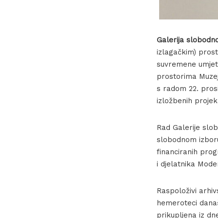
Galerija slobodn
izlagačkim) pros
suvremene umjetn
prostorima Muzeja
s radom 22. pros
izložbenih projek
Rad Galerije slob
slobodnom izboru 
financiranih prog
i djelatnika Mod
Raspoloživi arhiv
hemeroteci današ
prikupljena iz d