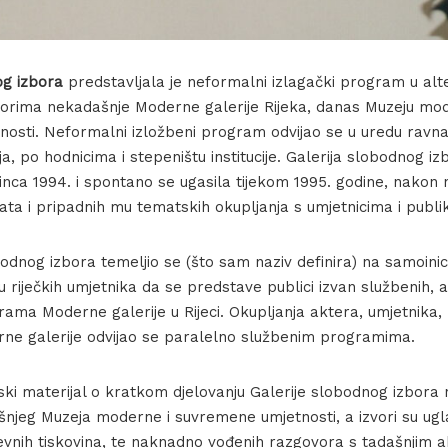
og izbora
predstavljala je neformalni izlagački program u alt
torima nekadašnje Moderne galerije Rijeka, danas Muzeju mod
osti. Neformalni izložbeni program odvijao se u uredu ravna
, po hodnicima i stepeništu institucije. Galerija slobodnog iz
inca 1994. i spontano se ugasila tijekom 1995. godine, nakon 
ata i pripadnih mu tematskih okupljanja s umjetnicima i publ
odnog izbora temeljio se (što sam naziv definira) na samoinici
riječkih umjetnika da se predstave publici izvan službenih, a
rama Moderne galerije u Rijeci. Okupljanja aktera, umjetnika,
erne galerije odvijao se paralelno službenim programima.
ski materijal o kratkom djelovanju Galerije slobodnog izbora 
njeg Muzeja moderne i suvremene umjetnosti, a izvori su u
nevnih tiskovina, te naknadno vođenih razgovora s tadašnjim 