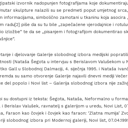
egipatski izvornik nadopunjen fotografijama koje dokumentiraj
nutar skulpture nalazili su se predmeti poput umjetnog srca, 
im informacijama, simbolično zamotani u tkaninu koja asocira 
m radu[2] piše da su tu bile „zapečaćene vjerodajnice i rotulu
io izložbe“ te da se „pisanjem i fotografijom dokumentirao s
šnjice“.
nje i djelovanje Galerije slobodnog izbora medijski popratili li
tnosti (Nataša Šegota u intervjuu s Berislavom Valušekom u N
atko Gall u Slobodnoj Dalmaciji, 4. siječnja 1995. i Nataša Ivanč
 premda su samo otvorenje Galerije najavili dnevni mediji Večern
e del popolo i Novi list – Galerija slobodnog izbora nije zaživj
žbi su dostupni iz teksta: Šegota, Nataša, Neformalno u forma
 Berislav Valušek, ravnatelj s galerijom u uredu, Novi List, 07.
a, Faraon kao čovjek i čovjek kao faraon: ‘Zlatna mumija’ Zv
ji slobodnog izbora pri Modernoj galeriji, Novi list, 07.04.199