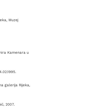
jeka, Muzej
imira Kamenara u
4.02.1995.
a galerija Rijeka,
ić, 2007.