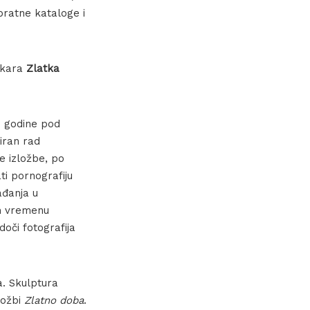
pratne kataloge i
likara
Zlatka
. godine pod
riran rad
e izložbe, po
ti pornografiju
ađanja u
om vremenu
oči fotografija
. Skulptura
ložbi
Zlatno doba
.