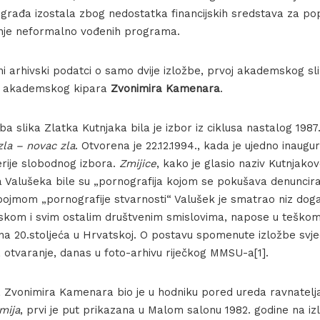
 građa izostala zbog nedostatka financijskih sredstava za po
nje neformalno vođenih programa.
i arhivski podatci o samo dvije izložbe, prvoj akademskog s
oj akademskog kipara
Zvonimira Kamenara
.
a slika Zlatka Kutnjaka bila je izbor iz ciklusa nastalog 1987
zla – novac zla
. Otvorena je 22.12.1994., kada je ujedno inaugu
rije slobodnog izbora.
Zmijice
, kako je glasio naziv Kutnjakov
a Valušeka bile su „pornografija kojom se pokušava denuncira
 pojmom „pornografije stvarnosti“ Valušek je smatrao niz dog
jskom i svim ostalim društvenim smislovima, napose u tešk
na 20.stoljeća u Hrvatskoj. O postavu spomenute izložbe svjed
 otvaranje, danas u foto-arhivu riječkog MMSU-a[1].
 Zvonimira Kamenara bio je u hodniku pored ureda ravnatelja
mija
, prvi je put prikazana u Malom salonu 1982. godine na iz