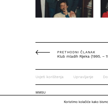
PRETHODNI ČLANAK
Klub mladih Rijeka (1995. – 1
Uvjeti korištenja
Upravljanje
Do
MMSU
Krešimirova 26c
Koristimo kolačiće kako bism
51 000 Rijeka