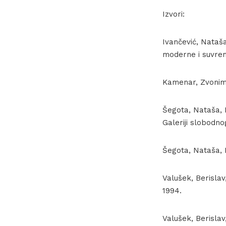
Izvori:
Ivančević, Nataša
moderne i suvrem
Kamenar, Zvonimir
Šegota, Nataša, 
Galeriji slobodnog
Šegota, Nataša, E
Valušek, Berislav
1994.
Valušek, Berislav