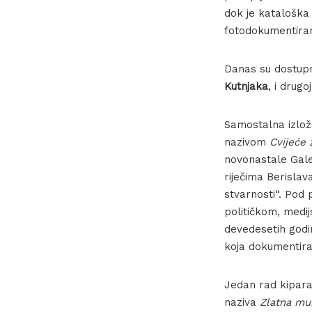
dok je kataloška
fotodokumentira
Danas su dostupn
Kutnjaka
, i drug
Samostalna izložb
nazivom
Cvijeće 
novonastale Gale
riječima Berislav
stvarnosti“. Pod
političkom, medi
devedesetih godi
koja dokumentira
Jedan rad kipara
naziva
Zlatna mu