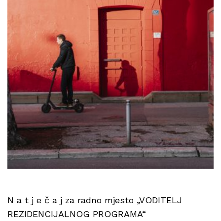
N a t j e č a j za radno mjesto „VODITELJ
REZIDENCIJALNOG PROGRAMA“