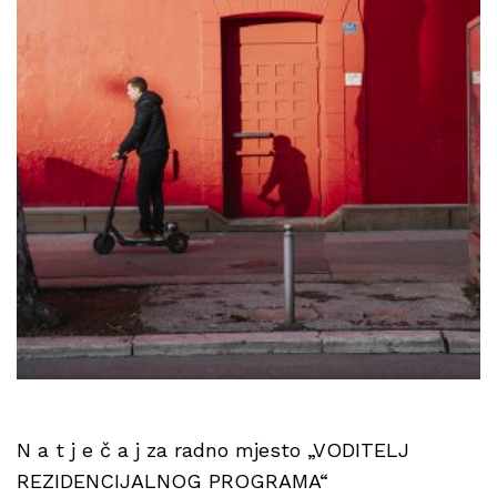
N a t j e č a j za radno mjesto „VODITELJ
REZIDENCIJALNOG PROGRAMA“