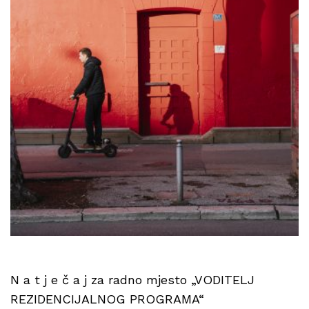
N a t j e č a j za radno mjesto „VODITELJ
REZIDENCIJALNOG PROGRAMA“