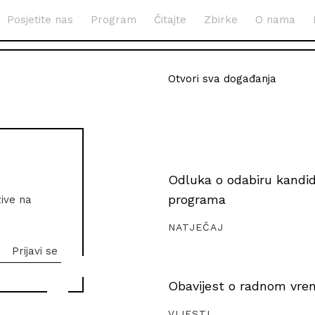
Posjetite nas
Program
Čitajte
Zbirke
O nama
Otvori sva događanja
Odluka o odabiru kandida
programa
zive na
NATJEČAJ
Obavijest o radnom vrem
VIJESTI