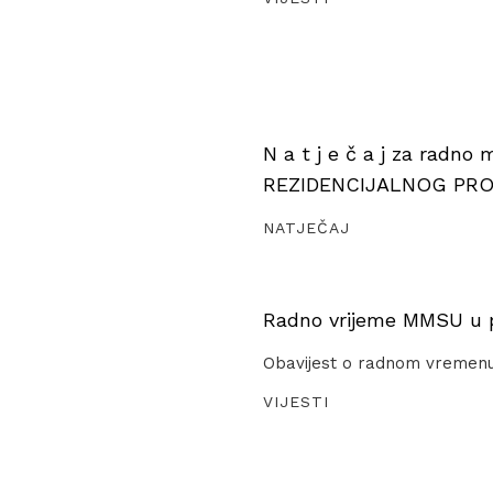
N a t j e č a j za radno
REZIDENCIJALNOG PR
NATJEČAJ
Radno vrijeme MMSU u pe
Obavijest o radnom vremen
VIJESTI