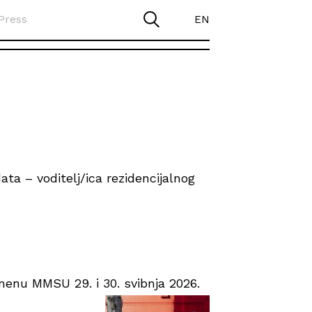
Press
EN
ta – voditelj/ica rezidencijalnog
enu MMSU 29. i 30. svibnja 2026.