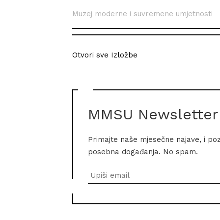
Muzej moderne i suvremene umjetnosti
Otvori sve Izložbe
MMSU Newsletter
Primajte naše mjesečne najave, i po
posebna događanja. No spam.