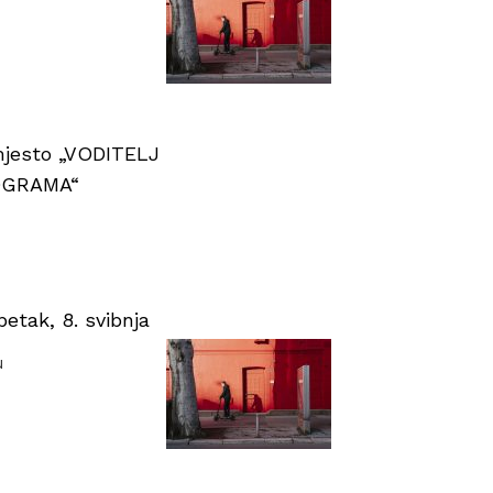
 mjesto „VODITELJ
OGRAMA“
tak, 8. svibnja
u