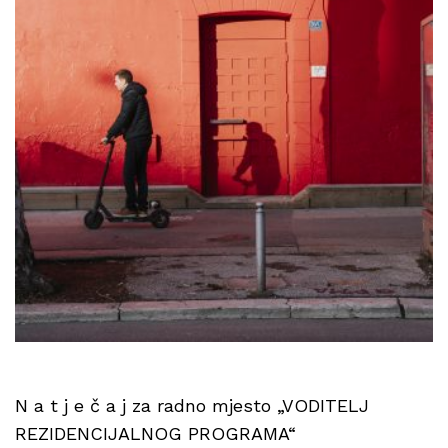
N a t j e č a j za radno mjesto „VODITELJ
REZIDENCIJALNOG PROGRAMA“