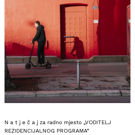
N a t j e č a j za radno mjesto „VODITELJ
REZIDENCIJALNOG PROGRAMA“