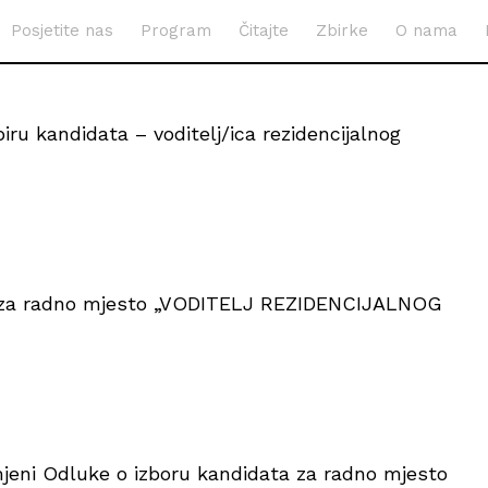
Posjetite nas
Program
Čitajte
Zbirke
O nama
ru kandidata – voditelj/ica rezidencijalnog
 j za radno mjesto „VODITELJ REZIDENCIJALNOG
eni Odluke o izboru kandidata za radno mjesto