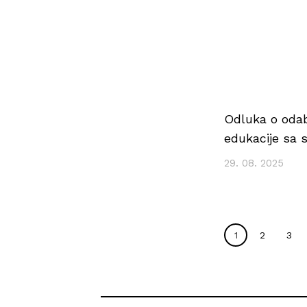
Odluka o odab
edukacije sa 
29. 08. 2025
1
2
3