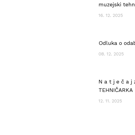
muzejski tehn
16. 12. 2025
Odluka o odab
08. 12. 2025
N a t j e č 
TEHNIČARKA
12. 11. 2025