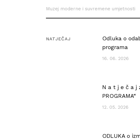
Muzej moderne i suvremene umjetnosti
Odluka o odabi
NATJEČAJ
programa
16. 06. 2026
N a t j e č a
PROGRAMA“
12. 05. 2026
ODLUKA o izmj