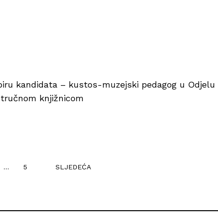
iru kandidata – kustos-muzejski pedagog u Odjelu
stručnom knjižnicom
…
5
SLJEDEĆA