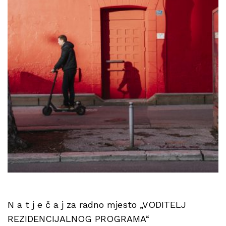
N a t j e č a j za radno mjesto „VODITELJ
REZIDENCIJALNOG PROGRAMA“