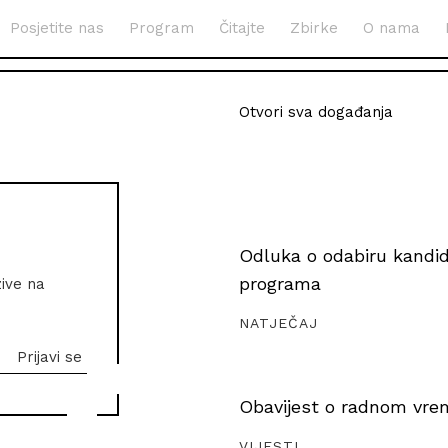
Posjetite nas
Program
Čitajte
Zbirke
O nama
Otvori sva događanja
Odluka o odabiru kandida
programa
zive na
NATJEČAJ
Obavijest o radnom vrem
VIJESTI