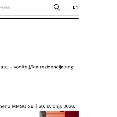
Press
EN
ta – voditelj/ica rezidencijalnog
enu MMSU 29. i 30. svibnja 2026.