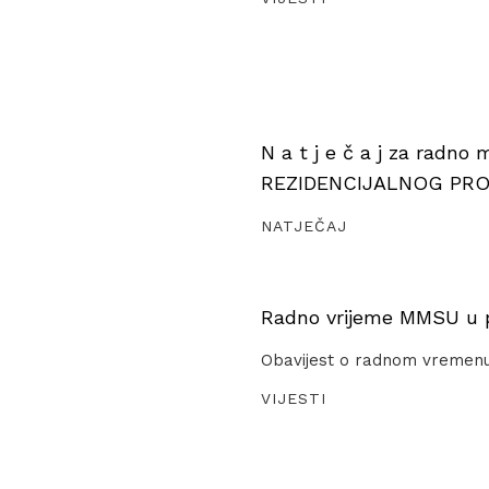
N a t j e č a j za radno
REZIDENCIJALNOG PR
NATJEČAJ
Radno vrijeme MMSU u pe
Obavijest o radnom vremen
VIJESTI