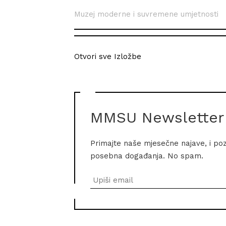
Muzej moderne i suvremene umjetnosti
Otvori sve Izložbe
MMSU Newsletter
Primajte naše mjesečne najave, i po
posebna događanja. No spam.