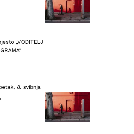
 mjesto „VODITELJ
OGRAMA“
tak, 8. svibnja
u