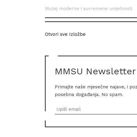
Muzej moderne i suvremene umjetnosti
Otvori sve Izložbe
MMSU Newsletter
Primajte naše mjesečne najave, i po
posebna događanja. No spam.