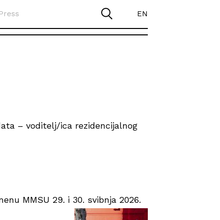
Press
EN
ta – voditelj/ica rezidencijalnog
enu MMSU 29. i 30. svibnja 2026.