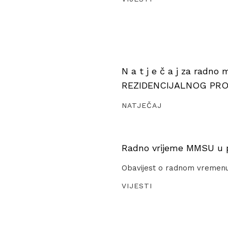
N a t j e č a j za radno
REZIDENCIJALNOG PR
NATJEČAJ
Radno vrijeme MMSU u pe
Obavijest o radnom vremen
VIJESTI