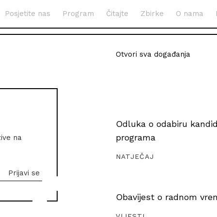
Posjetite nas
Program
Čitajte
Zbirke
O nama
Otvori sva događanja
Odluka o odabiru kandida
programa
zive na
NATJEČAJ
Obavijest o radnom vrem
VIJESTI