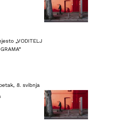
 mjesto „VODITELJ
OGRAMA“
tak, 8. svibnja
u