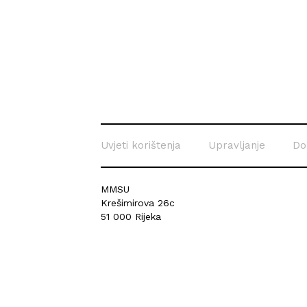
Uvjeti korištenja
Upravljanje
Do
MMSU
Krešimirova 26c
51 000 Rijeka