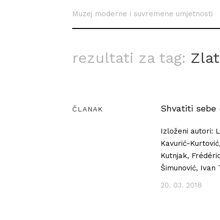
Muzej moderne i suvremene umjetnosti
rezultati za tag:
Zla
Shvatiti sebe 
ČLANAK
Izloženi autori: 
Kavurić-Kurtović
Kutnjak, Frédéri
Šimunović, Ivan 
20. 03. 2018