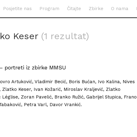
Posjetite nas
Program
Čitajte
Zbirke
O nama
tko Keser
(1 rezultat)
– portreti iz zbirke MMSU
Lovro Artuković, Vladimir Becić, Boris Bućan, Ivo Kalina, Nives
, Zlatko Keser, Ivan Kožarić, Miroslav Kraljević, Zlatko
c Léglise, Zoran Pavelić, Branko Ružić, Gabrijel Stupica, Frano
Tabaković, Petra Varl, Davor Vrankić.