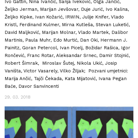
Ivo Gattin, Nina Ivančić, Sanja Iveković, Olga Jančić,
Željko Jerman, Marijan Jevšovar, Duje Jurić, Ivo Kalina,
Željko Kipke, Ivan Kožarić, IRWIN, Julije Knifer, Vlado
Kristl, Ferdinand Kulmer, Mirna Kutleša, Stevan Luketić,
David Maljković, Marijan Molnar, Vlado Martek, Dalibor
Martinis, Paula Muhr, Edo Murtić, Dan Oki, Hermann J.
Painitz, Goran Petercol, Ivan Picelj, Božidar Rašica, Igor
Rončević, Franc Rotar, Aleksandar Srnec, Damir Stojnić,
Robert Šimrak, Miroslav Šutej, Nikola Ukić, Josip
Vaništa, Victor Vasarely, Vilko Žiljak; Pozvani umjetnici:
Marija Ančić, Tajči Čekada, Kata Mijatović, Ivana Pegan
Baće, Davor Sanvincenti
29. 03. 2018