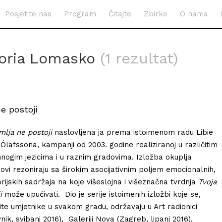
Posjetite nas
Program
Čitajte
Zbirke
O nama
toria Lomasko
(1 rezultat)
e postoji
mlja ne postoji
naslovljena ja prema istoimenom radu Libie
 Ólafssona, kampanji od 2003. godine realiziranoj u različitim
nogim jezicima i u raznim gradovima. Izložba okuplja
adovi rezoniraju sa širokim asocijativnim poljem emocionalnih,
orijskih sadržaja na koje višeslojna i višeznačna tvrdnja
Tvoja
i
može upućivati. Dio je serije istoimenih izložbi koje se,
čite umjetnike u svakom gradu, održavaju u Art radionici
ik, svibanj 2016), Galeriji Nova (Zagreb, lipanj 2016),