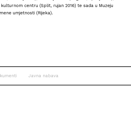
kulturnom centru (Split, rujan 2016) te sada u Muzeju
ene umjetnosti (Rijeka).
kumenti
Javna nabava