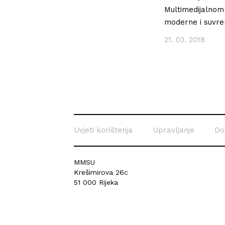
Multimedijalnom 
moderne i suvrem
21. 03. 2018
Uvjeti korištenja
Upravljanje
Do
MMSU
Krešimirova 26c
51 000 Rijeka