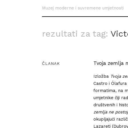
Muzej moderne i suvremene umjetnosti
rezultati za tag:
Vic
Tvoja zemlja n
ČLANAK
Izložba
Tvoja ze
Castro i Ólafura
formatima, na m
umjetnike čiji r
društvenih i hist
zemlja ne postoj
okupljajući razli
Lazareti (Dubrovn