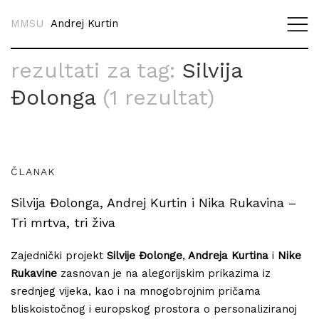
MMSU
Andrej Kurtin
rezultati za tag:
Silvija
Đolonga
(1 rezultat)
ČLANAK
Silvija Đolonga, Andrej Kurtin i Nika Rukavina –
Tri mrtva, tri živa
Zajednički projekt
Silvije Đolonge
,
Andreja Kurtina
i
Nike
Rukavine
zasnovan je na alegorijskim prikazima iz
srednjeg vijeka, kao i na mnogobrojnim pričama
bliskoistočnog i europskog prostora o personaliziranoj