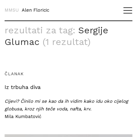
MMSU
Alen Floricic
rezultati za tag:
Sergije
Glumac
(1 rezultat)
ČLANAK
Iz trbuha diva
Cijevi? Činilo mi se kao da ih vidim kako idu oko cijelog
globusa, kroz njih teče voda, nafta, krv.
Mila Kumbatović