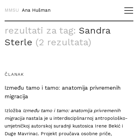
MMSU
Ana Hušman
rezultati za tag:
Sandra
Sterle
(2 rezultata)
ČLANAK
Između tamo i tamo: anatomija privremenih
migracija
Izložba
Između tamo i tamo: anatomija privremenih
migracija
nastala je u interdisciplinarnoj antropološko-
umjetničkoj autorskoj suradnji kustosica Irene Bekić i
Duge Mavrinac. Projekt proučava osobne priče,