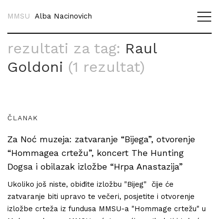
MMSU
Alba Nacinovich
rezultati za tag:
Raul
Goldoni
(1 rezultat)
ČLANAK
Za Noć muzeja: zatvaranje “Bijega”, otvorenje
“Hommagea crtežu”, koncert The Hunting
Dogsa i obilazak izložbe “Hrpa Anastazija”
Ukoliko još niste, obiđite izložbu "Bijeg" čije će
zatvaranje biti upravo te večeri, posjetite i otvorenje
izložbe crteža iz fundusa MMSU-a "Hommage crtežu" u