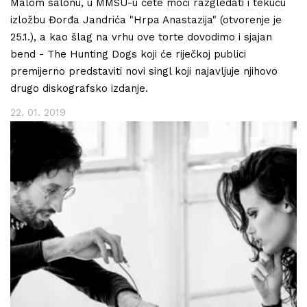
Malom salonu, u MMSU-u ćete moći razgledati i tekuću
izložbu Đorđa Jandrića "Hrpa Anastazija" (otvorenje je
25.1.), a kao šlag na vrhu ove torte dovodimo i sjajan
bend - The Hunting Dogs koji će riječkoj publici
premijerno predstaviti novi singl koji najavljuje njihovo
drugo diskografsko izdanje.
22. 01. 2019