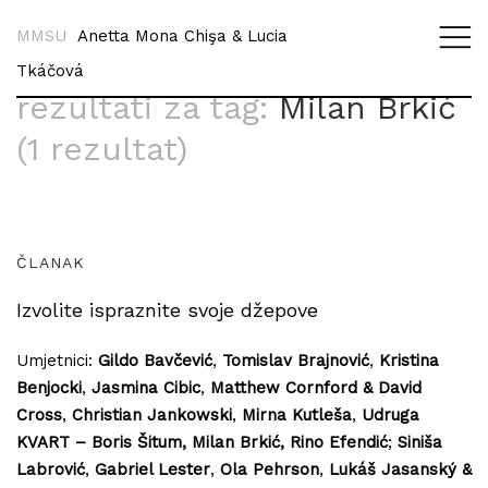
MMSU
Anetta Mona Chişa & Lucia
Tkáčová
rezultati za tag:
Milan Brkić
(1 rezultat)
ČLANAK
Izvolite ispraznite svoje džepove
Umjetnici:
Gildo Bavčević
,
Tomislav Brajnović
,
Kristina
Benjocki
,
Jasmina Cibic
,
Matthew Cornford & David
Cross
,
Christian Jankowski
,
Mirna Kutleša
,
Udruga
KVART – Boris Šitum, Milan Brkić, Rino Efendić
;
Siniša
Labrović
,
Gabriel Lester
,
Ola Pehrson
,
Lukáš Jasanský &