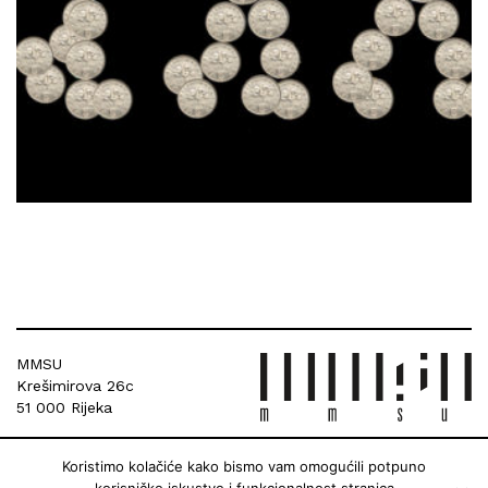
MMSU
Krešimirova 26c
51 000 Rijeka
Koristimo kolačiće kako bismo vam omogućili potpuno
korisničko iskustvo i funkcionalnost stranica