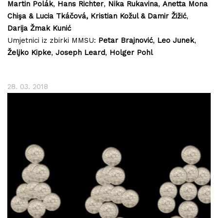
Martin Polák
,
Hans Richter
,
Nika Rukavina
,
Anetta Mona
Chişa & Lucia Tkáčová,
Kristian Kožul & Damir Žižić
,
Darija Žmak Kunić
Umjetnici iz zbirki MMSU:
Petar Brajnović
,
Leo Junek
,
Željko Kipke
,
Joseph Leard
,
Holger Pohl
28. 03. 2018