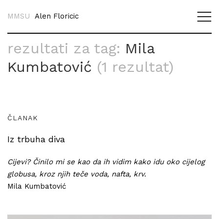
MMSU
Alen Floricic
rezultati za tag:
Mila
Kumbatović
(1 rezultat)
ČLANAK
Iz trbuha diva
Cijevi? Činilo mi se kao da ih vidim kako idu oko cijelog
globusa, kroz njih teče voda, nafta, krv.
Mila Kumbatović