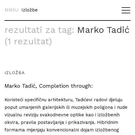
MMSU
Izložbe
rezultati za tag:
Marko Tadić
(1 rezultat)
IZLOŽBA
Marko Tadić, Completion through:
Koristeći specifičnu arhitekturu, Tadićevi radovi djeluju
poput umanjenih galerijskih ili muzejskih poligona i nude
vizualnu reviziju svakodnevne optike kao i izložbenih
okvira, pravila postavljanja i prikazivanja. Hibridnim
formama mijenjaju konvencionalni dojam izložbenog