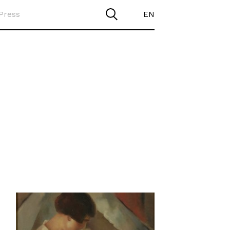
Press
EN
o