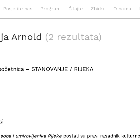
Posjetite nas
Program
Čitajte
Zbirke
O nama
ija Arnold
(2 rezultata)
 početnica – STANOVANJE / RIJEKA
si
osoba i umirovljenika Rijeke
postali su pravi rasadnik kulturn