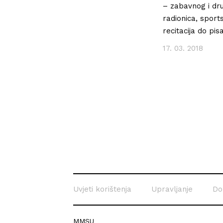
– zabavnog i dru
radionica, sports
recitacija do pi
17. 03. 2018
Uvjeti korištenja
Upravljanje
Do
MMSU