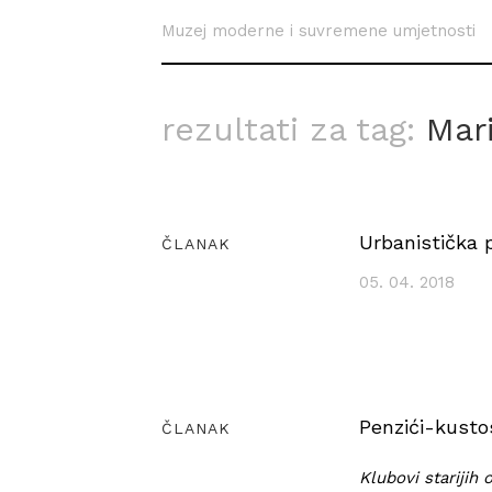
Muzej moderne i suvremene umjetnosti
rezultati za tag:
Mar
Urbanistička
ČLANAK
05. 04. 2018
Penzići-kusto
ČLANAK
Klubovi starijih 