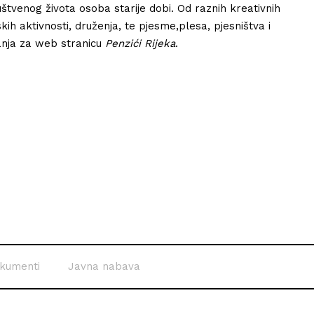
štvenog života osoba starije dobi. Od raznih kreativnih
kih aktivnosti, druženja, te pjesme,plesa, pjesništva i
sanja za web stranicu
Penzići Rijeka
.
kumenti
Javna nabava