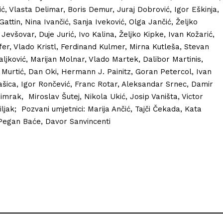
ć, Vlasta Delimar, Boris Demur, Juraj Dobrović, Igor Eškinja,
Gattin, Nina Ivančić, Sanja Iveković, Olga Jančić, Željko
Jevšovar, Duje Jurić, Ivo Kalina, Željko Kipke, Ivan Kožarić,
ifer, Vlado Kristl, Ferdinand Kulmer, Mirna Kutleša, Stevan
aljković, Marijan Molnar, Vlado Martek, Dalibor Martinis,
Murtić, Dan Oki, Hermann J. Painitz, Goran Petercol, Ivan
Rašica, Igor Rončević, Franc Rotar, Aleksandar Srnec, Damir
Šimrak, Miroslav Šutej, Nikola Ukić, Josip Vaništa, Victor
iljak; Pozvani umjetnici: Marija Ančić, Tajči Čekada, Kata
 Pegan Baće, Davor Sanvincenti