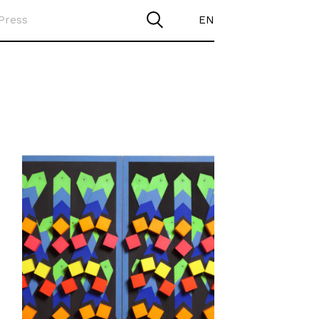
Press
EN