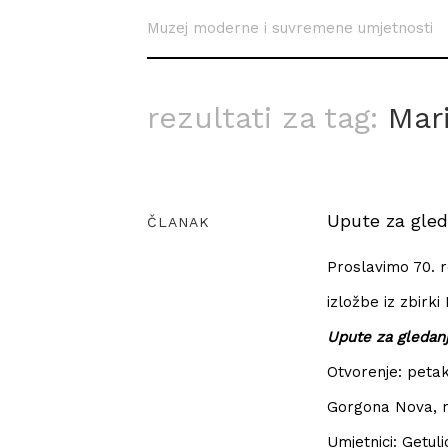
Muzej moderne i suvremene umjetnosti
rezultati za tag:
Mar
Upute za gleda
ČLANAK
Proslavimo 70. 
izložbe iz zbirki
Upute za gledanje
Otvorenje: petak,
Gorgona Nova, na
Umjetnici: Getuli