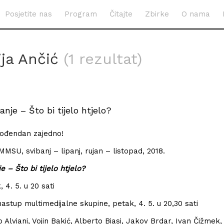
Posjetite nas
Program
Čitajte
Zbirke
O nama
ija Ančić
(1 rezultat)
nje – Što bi tijelo htjelo?
rođendan zajedno!
 MMSU, svibanj – lipanj, rujan – listopad, 2018.
 – Što bi tijelo htjelo?
 4. 5. u 20 sati
stup multimedijalne skupine, petak, 4. 5. u 20,30 sati
o Alviani, Vojin Bakić, Alberto Biasi, Jakov Brdar, Ivan Čižmek,