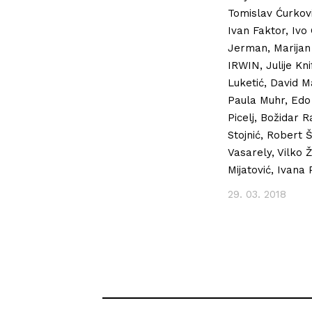
Tomislav Ćurkovi
Ivan Faktor, Ivo 
Jerman, Marijan 
IRWIN, Julije Kn
Luketić, David M
Paula Muhr, Edo 
Picelj, Božidar 
Stojnić, Robert 
Vasarely, Vilko Ž
Mijatović, Ivana
29. 03. 2018