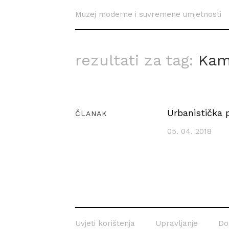
Muzej moderne i suvremene umjetnosti
rezultati za tag:
Kam
Urbanistička
ČLANAK
05. 04. 2018
Uvjeti korištenja
Upravljanje
Do