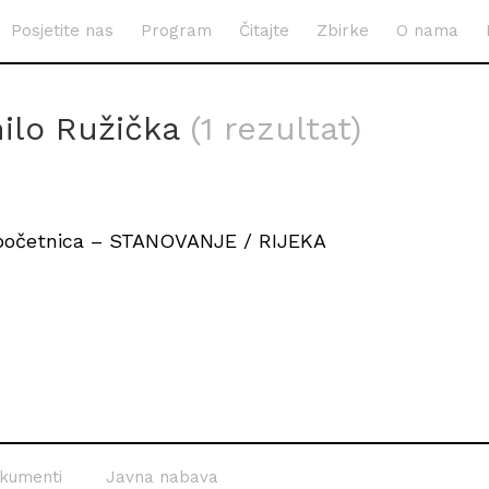
Posjetite nas
Program
Čitajte
Zbirke
O nama
ilo Ružička
(1 rezultat)
 početnica – STANOVANJE / RIJEKA
kumenti
Javna nabava