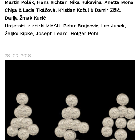
Martin Polák
,
Hans Richter
,
Nika Rukavina
,
Anetta Mona
Chişa & Lucia Tkáčová,
Kristian Kožul & Damir Žižić
,
Darija Žmak Kunić
Umjetnici iz zbirki MMSU:
Petar Brajnović
,
Leo Junek
,
Željko Kipke
,
Joseph Leard
,
Holger Pohl
28. 03. 2018