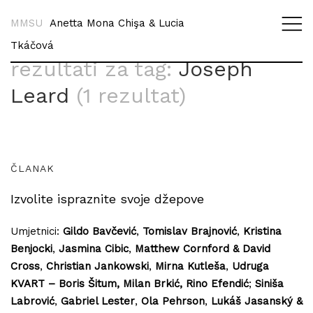
MMSU
Anetta Mona Chişa & Lucia
Tkáčová
rezultati za tag:
Joseph
Leard
(1 rezultat)
ČLANAK
Izvolite ispraznite svoje džepove
Umjetnici:
Gildo Bavčević
,
Tomislav Brajnović
,
Kristina
Benjocki
,
Jasmina Cibic
,
Matthew Cornford & David
Cross
,
Christian Jankowski
,
Mirna Kutleša
,
Udruga
KVART – Boris Šitum, Milan Brkić, Rino Efendić
;
Siniša
Labrović
,
Gabriel Lester
,
Ola Pehrson
,
Lukáš Jasanský &