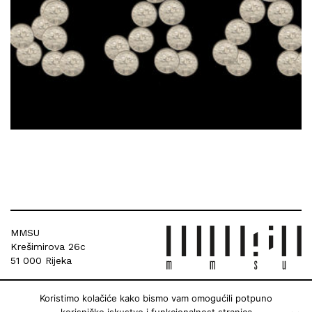
MMSU
Krešimirova 26c
51 000 Rijeka
Koristimo kolačiće kako bismo vam omogućili potpuno
korisničko iskustvo i funkcionalnost stranica