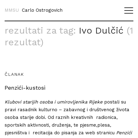
MMSU
Carlo Ostrogovich
rezultati za tag:
Ivo Dulčić
(1
rezultat)
ČLANAK
Penzići-kustosi
Klubovi starijih osoba i umirovljenika Rijeke
postali su
pravi rasadnik kulturno – zabavnog i društvenog života
osoba starije dobi. Od raznih kreativnih radionica,
sportskih aktivnosti, druženja, te pjesme,plesa,
pjesništva i recitacija do pisanja za web stranicu
Penzići