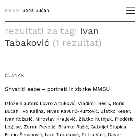
MMSU
Boris Bućan
rezultati za tag:
Ivan
Tabaković
(1 rezultat)
ČLANAK
Shvatiti sebe – portreti iz zbirke MMSU
Izloženi autori: Lovro Artuković, Vladimir Becić, Boris
Bućan, Ivo Kalina, Nives Kavurić-Kurtović, Zlatko Keser,
Ivan Kožarić, Miroslav Kraljević, Zlatko Kutnjak, Frédéric
Léglise, Zoran Pavelić, Branko Ružić, Gabrijel Stupica,
Frano Šimunović, Ivan Tabaković, Petra Varl, Davor