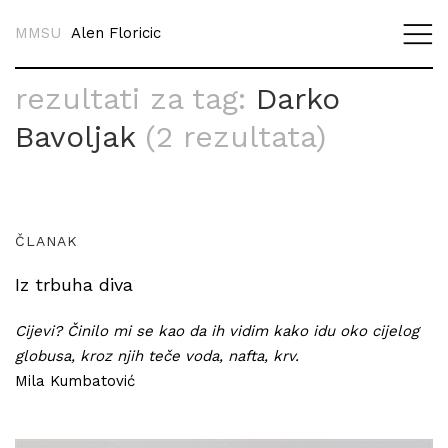
MMSU
Alen Floricic
rezultati za tag:
Darko
Bavoljak
(2 rezultata)
ČLANAK
Iz trbuha diva
Cijevi? Činilo mi se kao da ih vidim kako idu oko cijelog
globusa, kroz njih teče voda, nafta, krv.
Mila Kumbatović