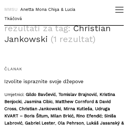
MMSU
Anetta Mona Chişa & Lucia
Tkáčová
rezultati za tag:
Christian
Jankowski
(1 rezultat)
ČLANAK
Izvolite ispraznite svoje džepove
Umjetnici:
Gildo Bavčević
,
Tomislav Brajnović
,
Kristina
Benjocki
,
Jasmina Cibic
,
Matthew Cornford & David
Cross
,
Christian Jankowski
,
Mirna Kutleša
,
Udruga
KVART – Boris Šitum, Milan Brkić, Rino Efendić
;
Siniša
Labrović
,
Gabriel Lester
,
Ola Pehrson
,
Lukáš Jasanský &