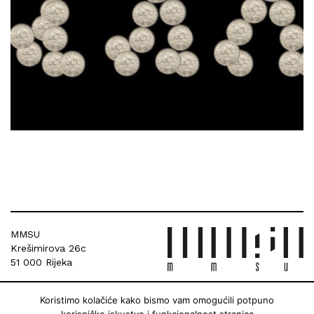
MMSU
Krešimirova 26c
51 000 Rijeka
Koristimo kolačiće kako bismo vam omogućili potpuno
korisničko iskustvo i funkcionalnost stranica