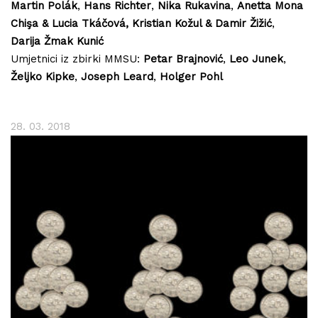
Martin Polák
,
Hans Richter
,
Nika Rukavina
,
Anetta Mona
Chişa & Lucia Tkáčová,
Kristian Kožul & Damir Žižić
,
Darija Žmak Kunić
Umjetnici iz zbirki MMSU:
Petar Brajnović
,
Leo Junek
,
Željko Kipke
,
Joseph Leard
,
Holger Pohl
28. 03. 2018