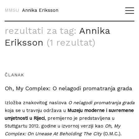
MMSU
Annika Eriksson
rezultati za tag:
Annika
Eriksson
(1 rezultat)
ČLANAK
Oh, My Complex: O nelagodi promatranja grada
Izložba znakovitog naslova
O nelagodi promatranja grada
koja se u travnju održava u
Muzeju moderne i suvremene
umjetnosti u Rijeci
, premijerno je predstavljena u
Stuttgartu 2012. godine u izvornoj verziji kao
Oh, My
Complex: On Unease At Beholding The City
(O.M.C.).