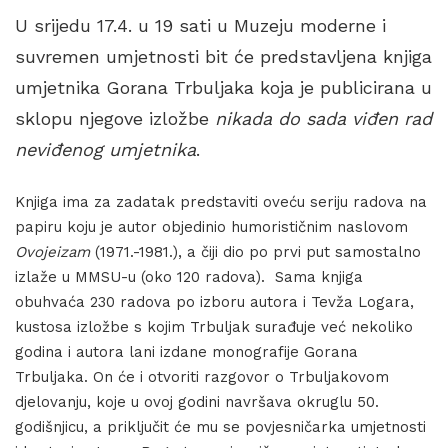
U srijedu 17.4. u 19 sati u Muzeju moderne i
suvremen umjetnosti bit će predstavljena knjiga
umjetnika Gorana Trbuljaka koja je publicirana u
sklopu njegove izložbe
nikada do sada viđen rad
neviđenog umjetnika
.
Knjiga ima za zadatak predstaviti oveću seriju radova na
papiru koju je autor objedinio humorističnim naslovom
Ovojeizam
(1971.-1981.), a čiji dio po prvi put samostalno
izlaže u MMSU-u (oko 120 radova). Sama knjiga
obuhvaća 230 radova po izboru autora i Tevža Logara,
kustosa izložbe s kojim Trbuljak surađuje već nekoliko
godina i autora lani izdane monografije Gorana
Trbuljaka. On će i otvoriti razgovor o Trbuljakovom
djelovanju, koje u ovoj godini navršava okruglu 50.
godišnjicu, a priključit će mu se povjesničarka umjetnosti