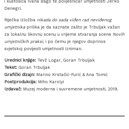
i kustosica Ivana Bago te povjesničar umjetnosti Jerko
Denegri.
Riječka izložba
nikada do sada viđen rad neviđenog
umjetnika
prilika je da saznate zašto je Trbuljak važan
za lokalnu likovnu scenu u vrijeme stvaranja scene
Novih
umjetničkih praksi
, i po čemu je njegov doprinos
svjetskoj povijesti umjetnosti izniman.
Urednici knjige:
Tevž Logar, Goran Trbuljak
Tekst:
Goran Trbuljak
Grafički dizajn:
Marino Krstačić-Furić & Ana Tomić
Postprodukcija:
Miho Karolyi
Izdavač:
Muzej moderne i suvremene umjetnosti, 2019.