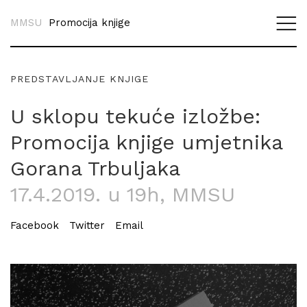
MMSU
Promocija knjige
PREDSTAVLJANJE KNJIGE
U sklopu tekuće izložbe:
Promocija knjige umjetnika
Gorana Trbuljaka
17.4.2019. u 19h
, MMSU
Facebook
Twitter
Email