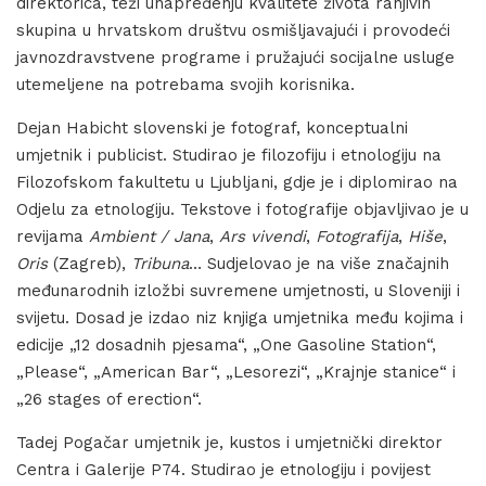
direktorica, teži unapređenju kvalitete života ranjivih
skupina u hrvatskom društvu osmišljavajući i provodeći
javnozdravstvene programe i pružajući socijalne usluge
utemeljene na potrebama svojih korisnika.
Dejan Habicht slovenski je fotograf, konceptualni
umjetnik i publicist. Studirao je filozofiju i etnologiju na
Filozofskom fakultetu u Ljubljani, gdje je i diplomirao na
Odjelu za etnologiju. Tekstove i fotografije objavljivao je u
revijama
Ambient / Jana
,
Ars vivendi
,
Fotografija
,
Hiše
,
Oris
(Zagreb),
Tribuna
… Sudjelovao je na više značajnih
međunarodnih izložbi suvremene umjetnosti, u Sloveniji i
svijetu. Dosad je izdao niz knjiga umjetnika među kojima i
edicije „12 dosadnih pjesama“, „One Gasoline Station“,
„Please“, „American Bar“, „Lesorezi“, „Krajnje stanice“ i
„26 stages of erection“.
Tadej Pogačar umjetnik je, kustos i umjetnički direktor
Centra i Galerije P74. Studirao je etnologiju i povijest