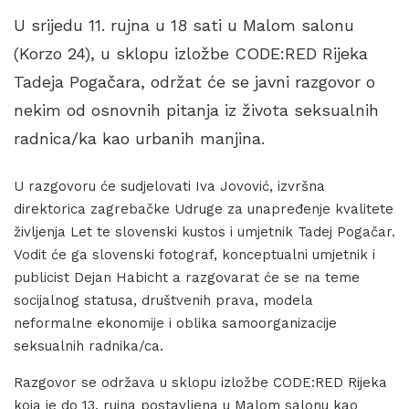
U srijedu 11. rujna u 18 sati u Malom salonu
(Korzo 24), u sklopu izložbe CODE:RED Rijeka
Tadeja Pogačara, održat će se javni razgovor o
nekim od osnovnih pitanja iz života seksualnih
radnica/ka kao urbanih manjina.
U razgovoru će sudjelovati Iva Jovović, izvršna
direktorica zagrebačke Udruge za unapređenje kvalitete
življenja Let te slovenski kustos i umjetnik Tadej Pogačar.
Vodit će ga slovenski fotograf, konceptualni umjetnik i
publicist Dejan Habicht a razgovarat će se na teme
socijalnog statusa, društvenih prava, modela
neformalne ekonomije i oblika samoorganizacije
seksualnih radnika/ca.
Razgovor se održava u sklopu izložbe CODE:RED Rijeka
koja je do 13. rujna postavljena u Malom salonu kao