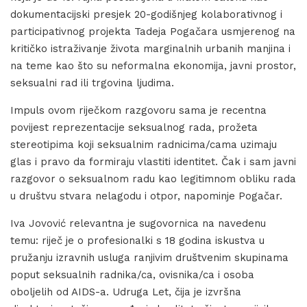
dokumentacijski presjek 20-godišnjeg kolaborativnog i
participativnog projekta Tadeja Pogačara usmjerenog na
kritičko istraživanje života marginalnih urbanih manjina i
na teme kao što su neformalna ekonomija, javni prostor,
seksualni rad ili trgovina ljudima.
Impuls ovom riječkom razgovoru sama je recentna
povijest reprezentacije seksualnog rada, prožeta
stereotipima koji seksualnim radnicima/cama uzimaju
glas i pravo da formiraju vlastiti identitet. Čak i sam javni
razgovor o seksualnom radu kao legitimnom obliku rada
u društvu stvara nelagodu i otpor, napominje Pogačar.
Iva Jovović relevantna je sugovornica na navedenu
temu: riječ je o profesionalki s 18 godina iskustva u
pružanju izravnih usluga ranjivim društvenim skupinama
poput seksualnih radnika/ca, ovisnika/ca i osoba
oboljelih od AIDS-a. Udruga Let, čija je izvršna