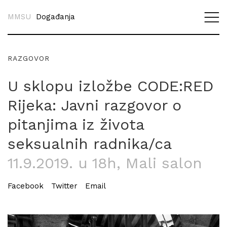
MMSU
Događanja
RAZGOVOR
U sklopu izložbe CODE:RED
Rijeka: Javni razgovor o
pitanjima iz života
seksualnih radnika/ca
11.9.2019. u 18h
, Mali salon
Facebook
Twitter
Email