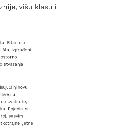
nije, višu klasu i
a. Bitan dio
lišta, izgrađeni
prostorno
io stvaranja
sujući njihovu
ave i u
rne kvalitete,
ka. Pojedini su
broj, sasvim
tkotrajne ljetne