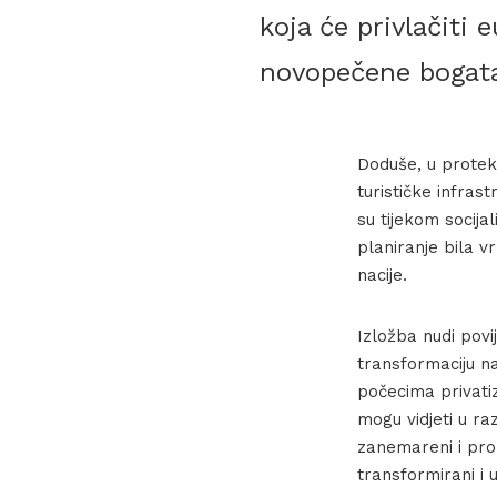
koja će privlačiti 
novopečene bogataš
Doduše, u protek
turističke infrast
su tijekom socija
planiranje bila v
nacije.
Izložba nudi povi
transformaciju n
počecima privatiz
mogu vidjeti u raz
zanemareni i prop
transformirani i 