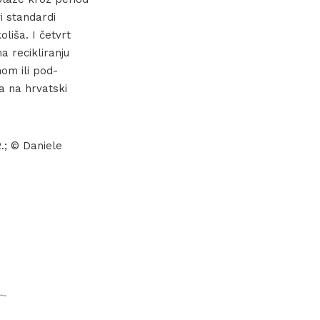
i standardi
oliša. I četvrt
a recikliranju
nom ili pod-
ma na hrvatski
.; © Daniele