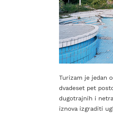
Turizam je jedan o
dvadeset pet post
dugotrajnih i netr
iznova izgraditi u