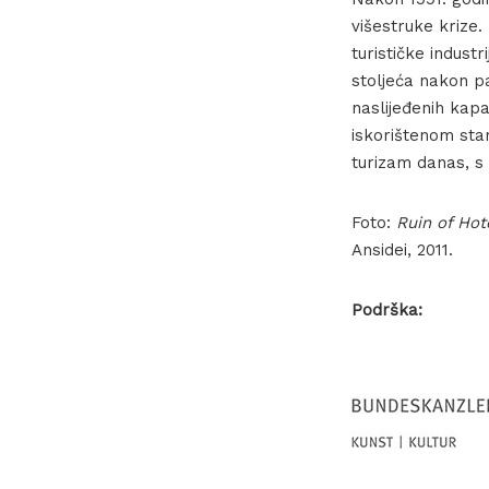
višestruke krize.
turističke industr
stoljeća nakon pa
naslijeđenih kapa
iskorištenom stan
turizam danas, s
Foto:
Ruin of Hot
Ansidei, 2011.
Podrška: