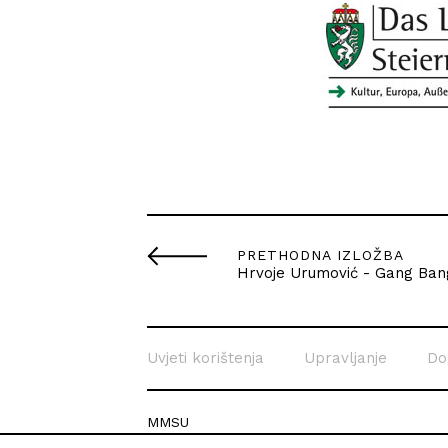
PRETHODNA IZLOŽBA
Hrvoje Urumović - Gang Ba
Uvjeti korištenja
Upravljanje
Do
MMSU
Krešimirova 26c