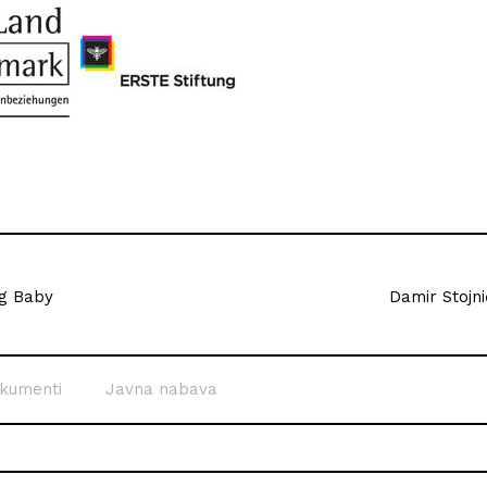
ng Baby
Damir Stojni
kumenti
Javna nabava