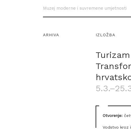
Muzej moderne i suvremene umjetnosti
ARHIVA
IZLOŽBA
Turizam 
Transfo
hrvatsko
5.3.–25.
Otvorenje:
četv
Vodstvo kroz 