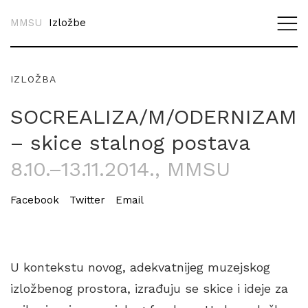
MMSU
Izložbe
IZLOŽBA
SOCREALIZA/M/ODERNIZAM
– skice stalnog postava
8.10.–13.11.2014.
, MMSU
Facebook
Twitter
Email
U kontekstu novog, adekvatnijeg muzejskog
izložbenog prostora, izrađuju se skice i ideje za