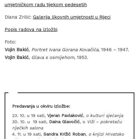
umjetničkom radu tijekom pedesetih
Diana Zrilić:
Galerija likovnih umjetnosti u Rijeci
Popis radova na izložbi
Foto:
Vojin Bakić
,
Portret Ivana Gorana Kovačića
, 1946 – 1947.
Vojin Bakić
,
Glava s osmijehom
, 1953.
Predavanja u okviru izložbe:
23. 10. u 19 sati,
Vjeran Pavlaković
,
o kulturi sjećanja
30. 10. u 19 sati,
Daina Glavočić
, o
Viži – pokretaču
riječkih salona
4. 11. u 19 sati,
Sandra Križić Roban
,
o knjizi Hrvatsko