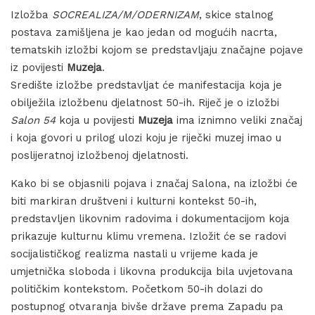
Izložba
SOCREALIZA/M/ODERNIZAM
, skice stalnog
postava zamišljena je kao jedan od mogućih nacrta,
tematskih izložbi kojom se predstavljaju značajne pojave
iz povijesti
Muzeja
.
Središte izložbe predstavljat će manifestacija koja je
obilježila izložbenu djelatnost 50-ih. Riječ je o izložbi
Salon 54
koja u povijesti
Muzeja
ima iznimno veliki značaj
i koja govori u prilog ulozi koju je riječki muzej imao u
poslijeratnoj izložbenoj djelatnosti.
Kako bi se objasnili pojava i značaj Salona, na izložbi će
biti markiran društveni i kulturni kontekst 50-ih,
predstavljen likovnim radovima i dokumentacijom koja
prikazuje kulturnu klimu vremena. Izložit će se radovi
socijalističkog realizma nastali u vrijeme kada je
umjetnička sloboda i likovna produkcija bila uvjetovana
političkim kontekstom. Početkom 50-ih dolazi do
postupnog otvaranja bivše države prema Zapadu pa