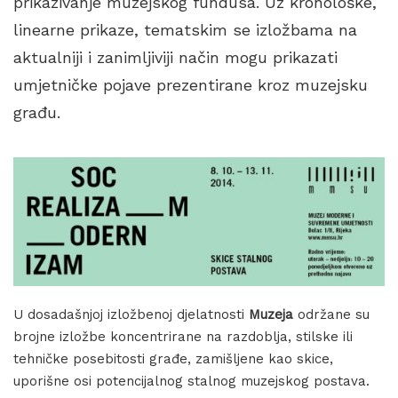
prikazivanje muzejskog fundusa. Uz kronološke,
linearne prikaze, tematskim se izložbama na
aktualniji i zanimljiviji način mogu prikazati
umjetničke pojave prezentirane kroz muzejsku
građu.
U dosadašnjoj izložbenoj djelatnosti
Muzeja
održane su
brojne izložbe koncentrirane na razdoblja, stilske ili
tehničke posebitosti građe, zamišljene kao skice,
uporišne osi potencijalnog stalnog muzejskog postava.