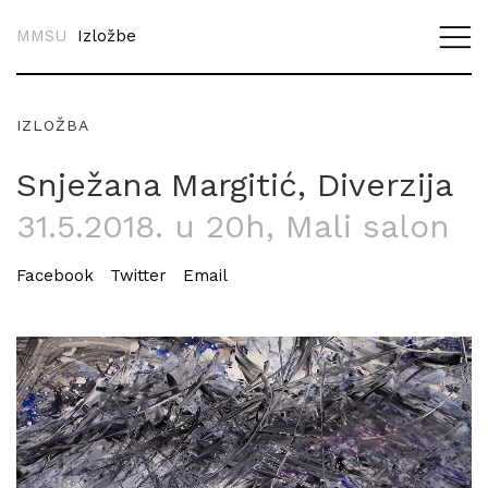
MMSU
Izložbe
IZLOŽBA
Snježana Margitić, Diverzija
31.5.2018. u 20h
, Mali salon
Facebook
Twitter
Email