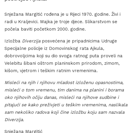
Snježana Margitić rođena je u Rijeci 1970. godine. Živi i
radi u Kraljevici. Majka je troje djece. Slikarstvom se
počela baviti početkom 2000. godine.
Izložba
Diverzija
posvećena je pripadnicima Udruge
Specijalne policije iz Domovinskog rata Ajkula,
dobrovoljcima koji su dio svoga ratnog puta proveli na
Velebitu šibani oštrom planinskom prirodom, zimom,
kišom, vjetrom i teškim ratnim vremenima.
Misleći na njih i njihovu mladost izloženu opasnostima,
misleći o tom vremenu, tim danima na planini i borama
oko njihovih očiju danas, misleći na njihove sudbine i
pitajući se kako preživjeti u teškim vremenima, naslikala
sam nekoliko radova koji čine izložbu koju sam nazvala
Diverzija.
Snježana Margitić