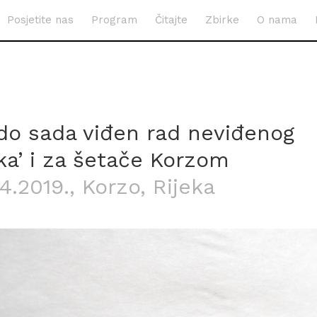
Posjetite nas
Program
Čitajte
Zbirke
O nama
 do sada viđen rad neviđenog
ka’ i za šetače Korzom
.4.2019.
, Korzo, Rijeka