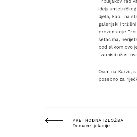
Trbuljakov rad v
ideju umjetničkog
djela, kao i na s
galerijski i trži
prezentacije Trbu
šetačima, nerijet
pod slikom ovo je 
“zamisli užas: o
Osim na Korzu, s
posebno za riječ
PRETHODNA IZLOŽBA
Domaće ljekarije