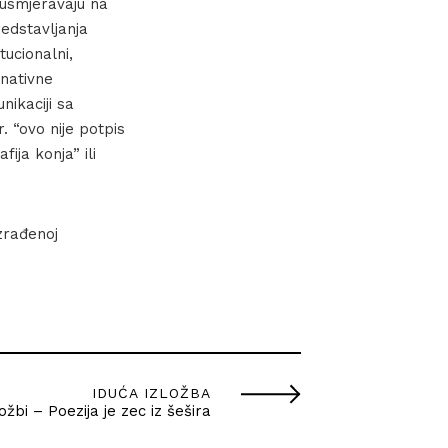
 usmjeravaju na
edstavljanja
tucionalni,
rnativne
nikaciji sa
. “ovo nije potpis
fija konja” ili
zrađenoj
IDUĆA IZLOŽBA
žbi – Poezija je zec iz šešira