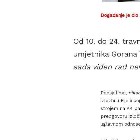
Događanje je dio
Od 10. do 24. trav
umjetnika Gorana T
sada viđen rad ne
Podsjetimo,
nika
izložbi u Rijeci 
strojem na A4 pap
predgovoru izložbi
uglavnom odnose 