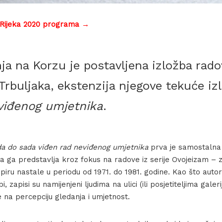
 Rijeka 2020 programa →
nja na Korzu je postavljena izložba ra
rbuljaka, ekstenzija njegove tekuće i
viđenog umjetnika
.
da do sada viđen rad neviđenog umjetnika
prva je samostalna
koja ga predstavlja kroz fokus na radove iz serije Ovojeizam – 
iru nastale u periodu od 1971. do 1981. godine. Kao što autor
, zapisi su namijenjeni ljudima na ulici (ili posjetiteljima galer
na percepciju gledanja i umjetnost.