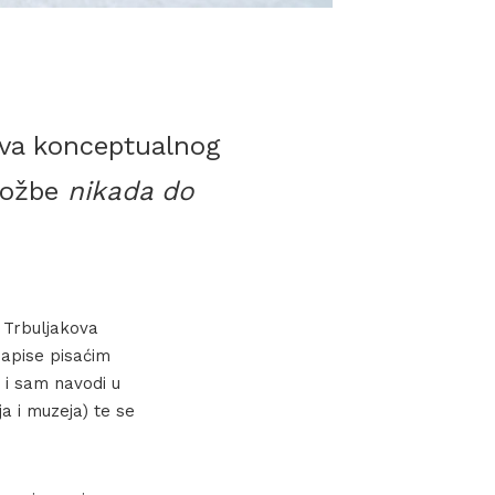
dova konceptualnog
zložbe
nikada do
 Trbuljakova
zapise pisaćim
 i sam navodi u
ija i muzeja) te se