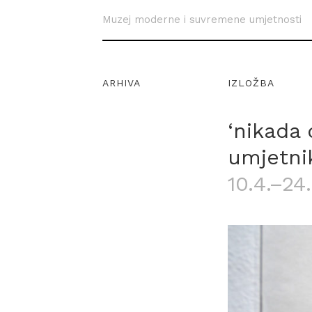
Muzej moderne i suvremene umjetnosti
ARHIVA
IZLOŽBA
‘nikada
umjetni
10.4.–24