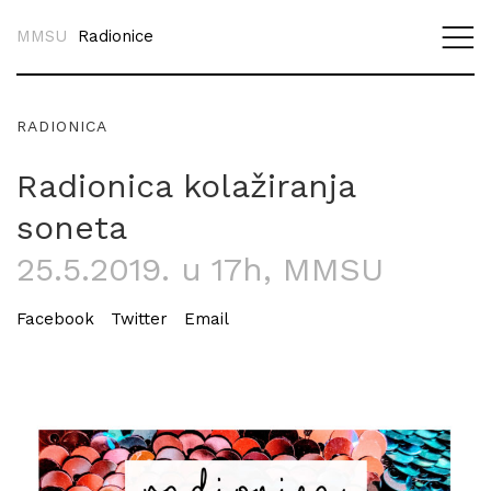
MMSU
Radionice
RADIONICA
Radionica kolažiranja
soneta
25.5.2019. u 17h
, MMSU
Facebook
Twitter
Email