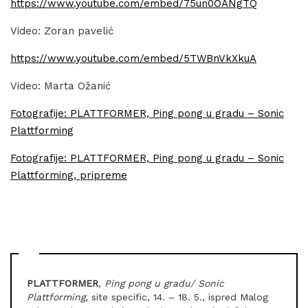
https://www.youtube.com/embed/75un0OANgTQ
Video: Zoran pavelić
https://www.youtube.com/embed/5TWBnVkXkuA
Video: Marta Ožanić
Fotografije: PLATTFORMER, Ping pong u gradu – Sonic
Plattforming
Fotografije: PLATTFORMER, Ping pong u gradu – Sonic
Plattforming, pripreme
PLATTFORMER
,
Ping pong u gradu/ Sonic
Plattforming
, site specific, 14. – 18. 5., ispred Malog