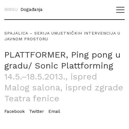
MMSU
Događanja
SPAJALICA – SERIJA UMJETNIČKIH INTERVENCIJA U
JAVNOM PROSTORU
PLATTFORMER, Ping pong u
gradu/ Sonic Plattforming
14.5.–18.5.2013.
, ispred
Malog salona, ispred zgrade
Teatra fenice
Facebook
Twitter
Email