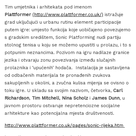
Tim umjetnika i arhitekata pod imenom
Plattformer
(http://www.plattformer.co.uk/)
istražuje
grad uključujući u urbanu rutinu element participacije
putem igre: umjesto funkcija koje uobičajeno povezujemo
s gradskim središtem, Sonic Platforming nudi partiju
stolnog tenisa u koju se možemo upustiti u prolazu, i to s
potpunim neznancima. Pozivom na igru nadilaze granice
jezika i otvaraju zonu povezivanja između slučajnih
prolaznika i ‘upućenih’ hodača. Instalacija je sastavljena
od odbačenih materijala te pronađenih zvukova
sakupljenih u okolini, a zvučna kulisa mijenja se ovisno o
toku igre. U skladu sa svojim nazivom, četvorka,
Carl
Richardson
,
Tim Mitchell
,
Nina Scholz
i
James Dunn
, u
javnom prostoru ostvaruje nepretenciozne socijalne
arhitekture kao potencijalna mjesta društvenosti.
http://www.plattformer.co.uk/pages/sonic-rijeka.htm