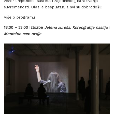
večer umjetnosti, susreta i zajedničkog istraživanja
suvremenosti. Ulaz je besplatan, a svi su dobrodošli!
Više o programu
18:00 – 23:00 Izložbe
Jelena Jureša: Koreografije nasilja
i
Mentalno sam ovdje