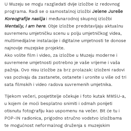
U Muzeju se mogu razgledati dvije izložbe iz redovnog
programa. Radi se o samostalnoj izložbi
Jelene Jureše
Koreografije nasilja
i međunarodnoj skupnoj izložbi
Mentally, I am here
. Obje izložbe predstavljaju aktualnu
suvremenu umjetničku scenu u polju umjetničkog videa,
multimedijalne instalacije i digitalne umjetnosti te donose
najnovije muzejske projekte.
Ako volite film i video, za izložbe u Muzeju moderne i
suvremene umjetnosti potrebno je vaše vrijeme i vaša
pažnja. Ovo nisu izložbe za brz prolazak: izloženi radovi
vas pozivaju da zastanete, ostanete i uronite u više od tri
sata filmskih i video radova suvremenih umjetnika.
Tijekom večeri, posjetitelje očekuje i foto kutak MMSU-a,
u kojem će moći besplatno snimiti i odmah ponijeti
otisnutu fotografiju kao uspomenu na večer. Bit će tu i
POP-IN radionica, prigodno stručno vodstvo izložbama
te mogućnost neformalnog druženja s muzejskim