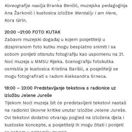
Koreografije nasilja
Branka Benčić, muzejska pedagoginja
Ana Žarković i kustosica izložbe
Mentally I am Here
,
Kora Girin.
20:00 –21:00 FOTO KUTAK
Zabavni muzejski događaj u kojem posjetitelji u
dizajniranom foto kutku mogu besplatno snimiti i sa
sobom ponijeti otisnutu fotografiju kao uspomenu na 21.
Noć muzeja u MMSU Rijeka. Scenografiju fotokutka
osmislila je kustosica Kristina Barišić, a posjetitelji se
mogu fotografirati s radom Aleksandra Srneca.
18:00 – 23:00 Predstavljanje tekstova s radionice uz
izložbu Jelene Jureše
Tijekom Noći muzeja bit će predstavljeni tekstovi nastali
na radionici likovne kritike unutar izložbe Jelene Jureše.
Ovi tekstovi dodatno otvaraju pogled na izložena djela i
kustoske koncepte, a posjetitelji ih mogu čitati i ponijeti