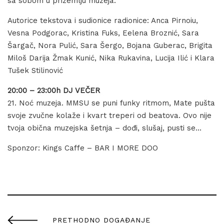
sa sobom u prizemlju muzeja.
Autorice tekstova i sudionice radionice: Anca Pirnoiu,
Vesna Podgorac, Kristina Fuks, Eelena Broznić, Sara
Šargač, Nora Pulić, Sara Šergo, Bojana Guberac, Brigita
Miloš Darija Žmak Kunić, Nika Rukavina, Lucija Ilić i Klara
Tušek Stilinović
20:00 – 23:00h DJ VEČER
21. Noć muzeja. MMSU se puni funky ritmom, Mate pušta
svoje zvučne kolaže i kvart treperi od beatova. Ovo nije
tvoja obična muzejska šetnja – dođi, slušaj, pusti se…
Sponzor: Kings Caffe – BAR I MORE DOO
PRETHODNO DOGAĐANJE