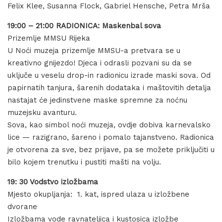
Felix Klee, Susanna Flock, Gabriel Hensche, Petra Mrša
19:00 – 21:00 RADIONICA: Maskenbal sova
Prizemlje MMSU Rijeka
U Noći muzeja prizemlje MMSU-a pretvara se u
kreativno gnijezdo! Djeca i odrasli pozvani su da se
uključe u veselu drop-in radionicu izrade maski sova. Od
papirnatih tanjura, šarenih dodataka i maštovitih detalja
nastajat će jedinstvene maske spremne za noćnu
muzejsku avanturu.
Sova, kao simbol noći muzeja, ovdje dobiva karnevalsko
lice — razigrano, šareno i pomalo tajanstveno. Radionica
je otvorena za sve, bez prijave, pa se možete priključiti u
bilo kojem trenutku i pustiti mašti na volju.
19: 30 Vodstvo izložbama
Mjesto okupljanja: 1. kat, ispred ulaza u izložbene
dvorane
Izložbama vode ravnateljica i kustosica izložbe