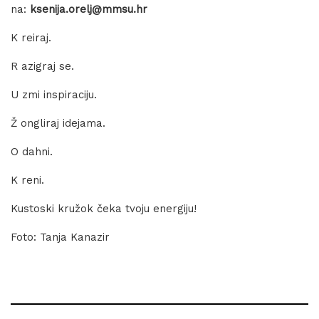
na:
ksenija.orelj@mmsu.hr
K reiraj.
R azigraj se.
U zmi inspiraciju.
Ž ongliraj idejama.
O dahni.
K reni.
Kustoski kružok čeka tvoju energiju!
Foto: Tanja Kanazir