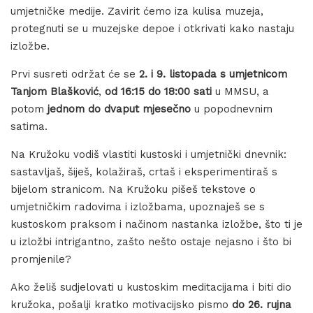
umjetničke medije. Zavirit ćemo iza kulisa muzeja,
protegnuti se u muzejske depoe i otkrivati kako nastaju
izložbe.
Prvi susreti održat će se
2. i 9. listopada
s umjetnicom
Tanjom Blašković
,
od 16:15 do 18:00 sati
u MMSU, a
potom
jednom do dvaput mjesečno
u popodnevnim
satima.
Na Kružoku vodiš vlastiti kustoski i umjetnički dnevnik:
sastavljaš, šiješ, kolažiraš, crtaš i eksperimentiraš s
bijelom stranicom. Na Kružoku pišeš tekstove o
umjetničkim radovima i izložbama, upoznaješ se s
kustoskom praksom i načinom nastanka izložbe, što ti je
u izložbi intrigantno, zašto nešto ostaje nejasno i što bi
promjenile?
Ako želiš sudjelovati u kustoskim meditacijama i biti dio
kružoka, pošalji kratko motivacijsko pismo
do 26. rujna