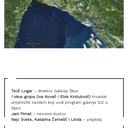
Tevž Logar
– direktor Galerije Škuc
F
okus grupa (Iva Kovač i Elvis Krstulović)
hrvatski
umjetnički tandem koji vodi program galerije SIZ u
Rijeci
Jani Pirnat
– neovisni kustos
Nejc Svete, Katarina Černelič i Linda
– prijatelji