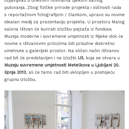
objavljivati u dnevnim novinama tijekom samog
putovanja. Zbog fizičke prirode projekta i sličnosti rada
s reportažnom fotografijom / člankom, upravo su novine
idealan medij za prezentaciju projekta. U prostoru Malog
salona Ištvan će kurirati izložbu pejzaža iz fundusa
Muzeja moderne i suvremene umjetnosti iz Rijeke dok će
novine s Ištvanovim prilozima biti prisutne diskretno
umetnute u galerijski prostor. Na sličan način Ištvanov
rad bit će predstavljen i na izložbi
U3
, koja se otvara u
Muzeju suvremene umjetnosti Metelkova u Ljubljani
20.
lipnja 2013
, ali će tamo rad biti uklopljen u postojeću
grupnu izložbu.