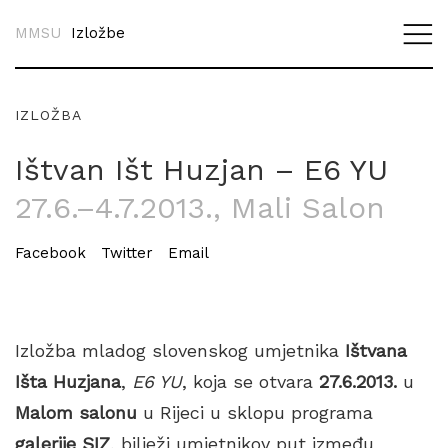
MMSU
Izložbe
IZLOŽBA
Ištvan Išt Huzjan – E6 YU
27.6.–4.7.2013.
, Mali Salon
Facebook
Twitter
Email
Izložba mladog slovenskog umjetnika
Ištvana
Išta Huzjana
,
E6 YU
, koja se otvara
27.6.2013.
u
Malom salonu
u Rijeci u sklopu programa
galerije SIZ
, bilježi umjetnikov put između